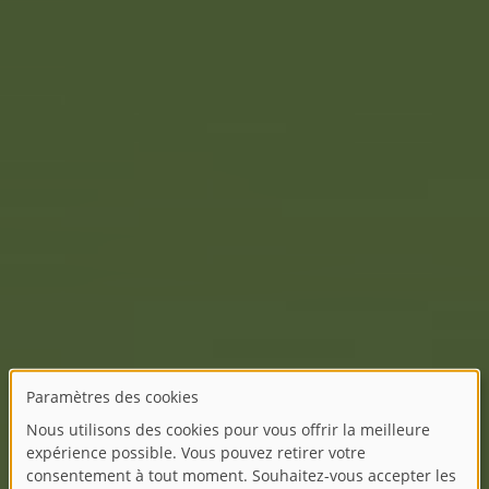
EXIT Toys remporte l'iF DESIGN
AWARD 2025
Un succès exceptionnel dans le domaine du
design international : deux maisons de jeu
d'EXIT Toys reçoivent le prix iF DESIGN
AWARD 2025.
24.04.25
SHARE
MORE