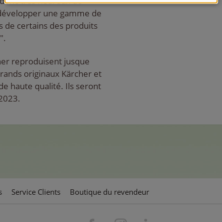
donc très heureux de
r développer une gamme de
és de certains des produits
".
her reproduisent jusque
grands originaux Kärcher et
de haute qualité. Ils seront
 2023.
s
Service Clients
Boutique du revendeur