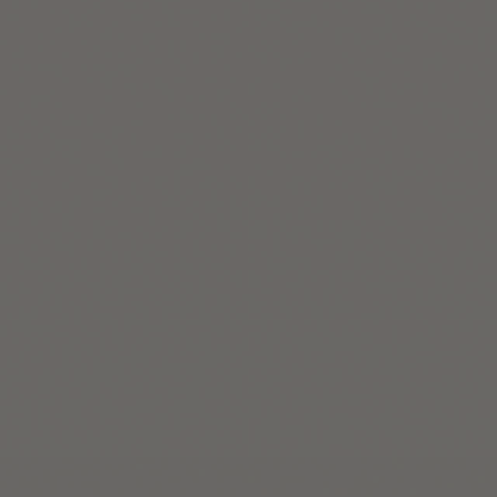
Il n’y a aucun poste vacant
actuellement.
N’hésitez pas à revenir
ultérieurement.