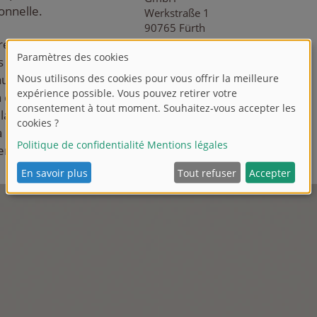
onnelle.
Werkstraße 1
90765 Fürth
tre site Web qui
T +49 911 9765-255
s : postulez ! Un
F +49 911 9765-500
auprès d’un
E
a.f
ees
@
si
m
b
a
-d
ic
ki
e.c
om
 d’une industrie
ations de travail
là un élément
entreprise.