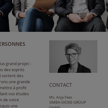
PERSONNES
us grand projet :
s des esprits
ui sortent des
frons une grande
CONTACT
mettre à profit
ndant vos études
Ms. Anja Fees
on de votre
SIMBA-DICKIE-GROUP
acquis une
GmbH