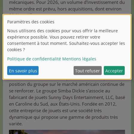
mécaniques. Pour 2026, un volume d'investissement du
même ordre est prévu, hors acquisitions, dont environ
20 % en Allemagne.
Perspectives pour 2026
La nouvelle année apporte avec elle de nouveaux défis
passionnants. D'une part, une nouvelle filiale est en
cours de création en Amérique latine. D'autre part, la
position du groupe sur le marché américain continue de
se renforcer. Le groupe Simba Dickie s'associe au
fabricant de jouets Sunny Days Entertainment, LLC, basé
en Caroline du Sud, aux États-Unis. Fondée en 2012,
cette entreprise de jouets est une société très
dynamique qui propose une gamme de produits très
variée.