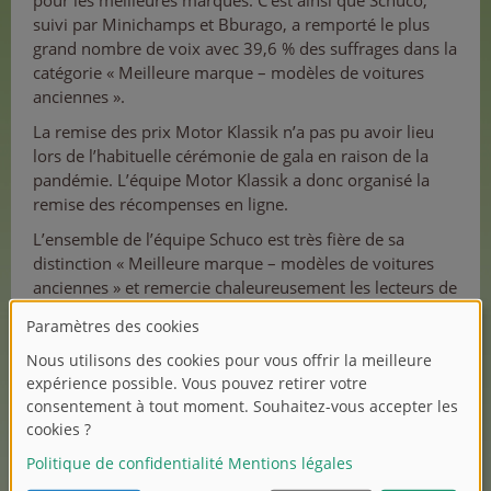
pour les meilleures marques. C’est ainsi que Schuco,
suivi par Minichamps et Bburago, a remporté le plus
grand nombre de voix avec 39,6 % des suffrages dans la
catégorie « Meilleure marque – modèles de voitures
anciennes ».
La remise des prix Motor Klassik n’a pas pu avoir lieu
lors de l’habituelle cérémonie de gala en raison de la
pandémie. L’équipe Motor Klassik a donc organisé la
remise des récompenses en ligne.
L’ensemble de l’équipe Schuco est très fière de sa
distinction « Meilleure marque – modèles de voitures
anciennes » et remercie chaleureusement les lecteurs de
la revue « Motor Klassik ».
Dans l'image: Peter Brunner avec le prix.