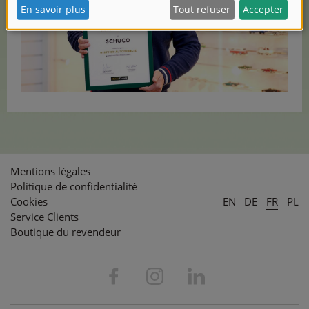
Mentions légales
Politique de confidentialité
Cookies
EN
DE
FR
PL
Service Clients
Boutique du revendeur