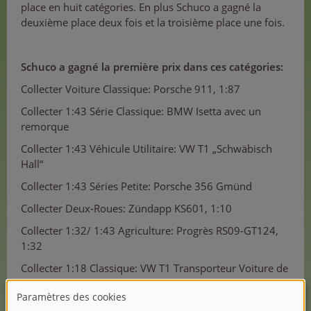
place en huit catégories. En plus Schuco a gagné la
deuxième place deux fois et la troisième place une fois.
Schuco a gagné la première prix dans ces catégories:
Collecter Voiture Classique: Porsche 911, 1:87
Collecter 1:43 Série Classique: BMW Isetta avec un
remorque
Collecter 1:43 Véhicule Utilitaire: VW T1 „Schwäbisch
Hall“
Collecter 1:43 Séries Petite: Porsche 356 Gmünd
Collecter Deux-Roues: Zündapp KS601, 1:10
Collecter 1:32/ 1:43 Agriculture: Progrès RS09-GT124,
1:32
Collecter 1:18 Classique: VW T1 Transporteur Voiture de
Course
Prix de l‘Innovation Porsche 356 avec un