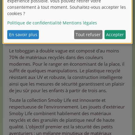
Le toboggan à double vague est composé d'au moins
70% de matériaux recyclés dans des couleurs
modernes. Pour le ranger en économisant de la place, il
suffit de quelques manipulations. Le plastique recyclé
résistant aux UV et robuste, la construction intelligente
ainsi que les mesures de sécurité garantissent un plaisir
de jeu sûr pour les enfants à partir de trois ans.
Toute la collection Smoby Life est innovante et
respectueuse de l'environnement. Les jouets d'extérieur
Smoby Life combinent habilement des matériaux
recyclés et des granulés de plastique neuf de haute
qualité. L'objectif premier est la sécurité des petits
aventuriers ; un mélange minutieux de matériaux