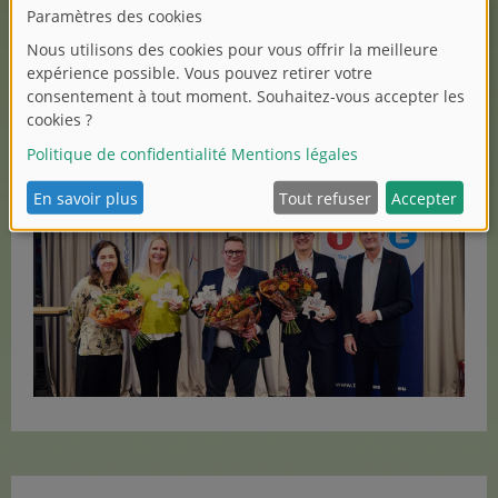
Sur la photo, de gauche à droite :
Catherine van Reeth (directrice générale de TIE), Caroline
Baucum (Playmobil), Alexis Delorme (Smoby Toys),
Albert Vallejo (Mattel), Florian Hess (Salon du jouet)